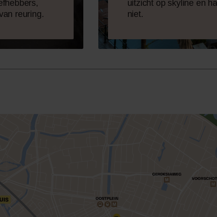
efhebbers,
uitzicht op skyline en h
van reuring.
niet.