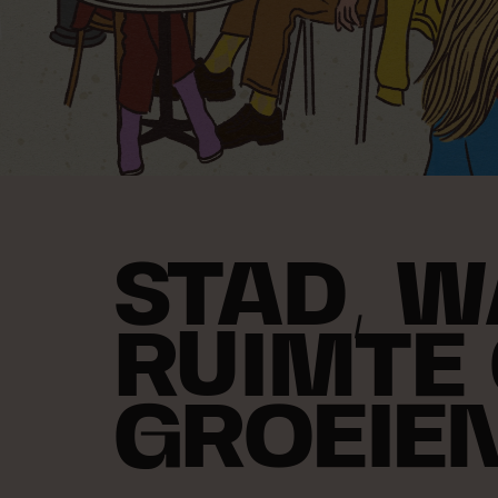
STAD, W
RUIMTE
GROEIE