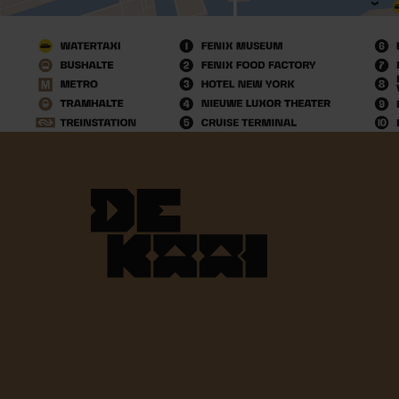
DeKaai_Logo