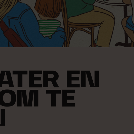
ATER EN
 OM TE
N