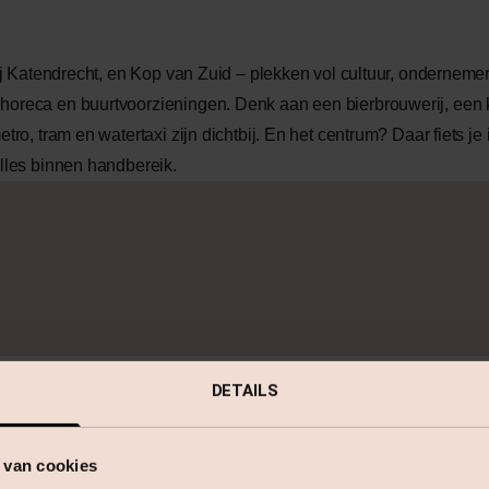
 bij Katendrecht, en Kop van Zuid – plekken vol cultuur, ondernem
horeca en buurtvoorzieningen. Denk aan een bierbrouwerij, een k
tro, tram en watertaxi zijn dichtbij. En het centrum? Daar fiets je
Alles binnen handbereik.
DETAILS
 van cookies