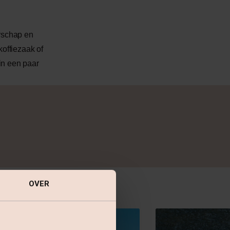
erschap en
offiezaak of
 in een paar
OVER