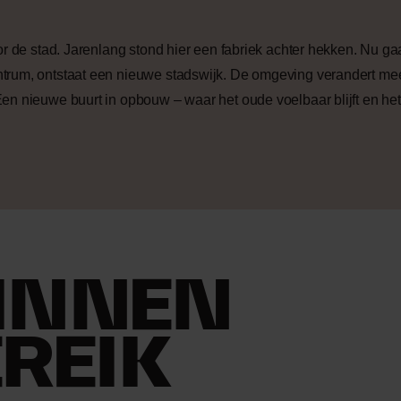
or de stad. Jarenlang stond hier een fabriek achter hekken. Nu ga
ntrum, ontstaat een nieuwe stadswijk. De omgeving verandert m
en nieuwe buurt in opbouw – waar het oude voelbaar blijft en h
BINNEN
REIK