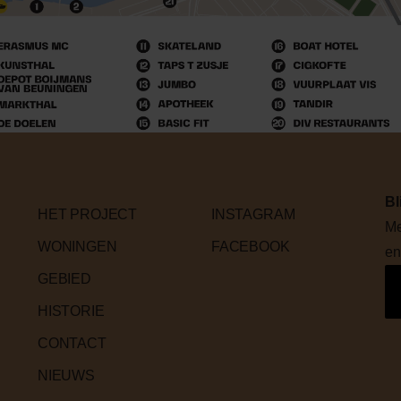
Bl
HET PROJECT
INSTAGRAM
Me
WONINGEN
FACEBOOK
en
GEBIED
HISTORIE
CONTACT
NIEUWS