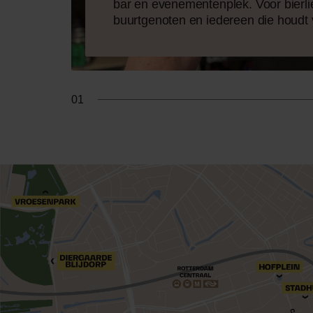
bar en evenementenplek. Voor bierli
buurtgenoten en iedereen die houdt 
0
1