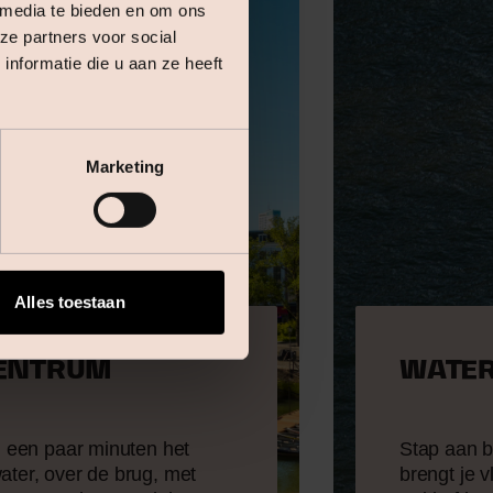
 media te bieden en om ons
ze partners voor social
nformatie die u aan ze heeft
Marketing
Alles toestaan
CENTRUM
WATER
in een paar minuten het
Stap aan b
ater, over de brug, met
brengt je 