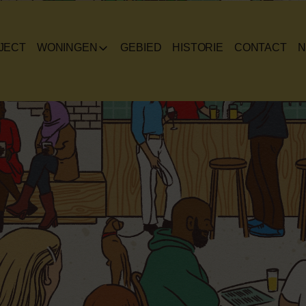
JECT
WONINGEN
GEBIED
HISTORIE
CONTACT
N