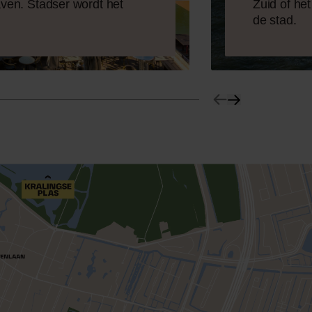
aven. Stadser wordt het
Zuid of he
de stad.