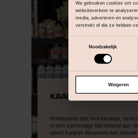
We gebruiken cookies om cont
websiteverkeer te analyseren
media, adverteren en analys
verstrekt of die ze hebben v
Toestemmingsselectie
Noodzakelijk
Weigeren
KAAPSE BROUWERS
Rotterdams bier met karakter, straks
In een voormalige fabriekshal aan 
opent Kaapse Brouwers een nieuwe 