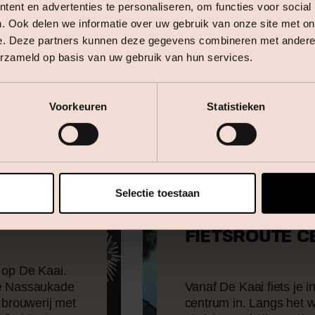
ent en advertenties te personaliseren, om functies voor social
. Ook delen we informatie over uw gebruik van onze site met on
e. Deze partners kunnen deze gegevens combineren met andere i
erzameld op basis van uw gebruik van hun services.
Voorkeuren
Statistieken
Selectie toestaan
FIETSROUTE 
 op De Kaai.
de Nassaukade
Vanaf De Kaai fiets je 
brouwerij met
centrum in. Langs het w