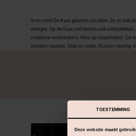
In en rond De Kaai gebeurt van alles. Je zit vlak
energie. Op de Kaai zelf komen ook werkplekken, 
creatieve werkstudio’s. Alles op loopafstand. De me
minuten naartoe. Stad en water. Rust en reuring. 
TOESTEMMING
Deze website maakt gebruik