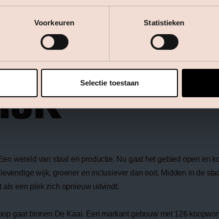
GESLOTEN
Voorkeuren
Statistieken
N NAAR
IGE
Selectie toestaan
IJK
en wereld van staal en productie. Nu gaat het gebied open en ko
levendige wijk, groener en inclusiever dan ooit. Midden in de st
 als een plek zich opnieuw uitvindt.
rkoop gaat binnen De Kaai. Een markant gebouw met 126 koopwo