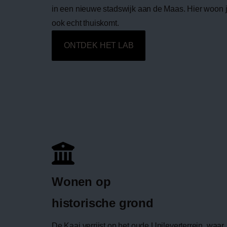
in een nieuwe stadswijk aan de Maas. Hier woon j
ook echt thuiskomt.
ONTDEK HET LAB
Wonen op
historische grond
De Kaai verrijst op het oude Unileverterrein, waar