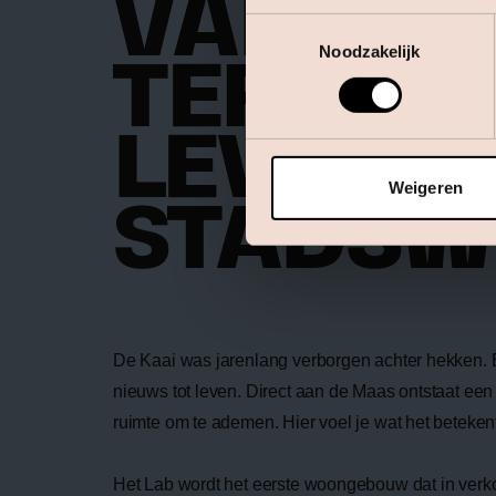
VAN AF
Toestemmingsselectie
Noodzakelijk
TERREI
LEVEND
Weigeren
STADSW
De Kaai was jarenlang verborgen achter hekken. E
nieuws tot leven. Direct aan de Maas ontstaat een 
ruimte om te ademen. Hier voel je wat het betekent
H
et Lab wordt het eerste woongebouw dat in ve