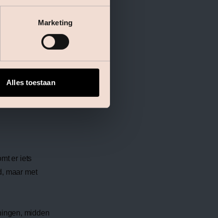
Marketing
Alles toestaan
mt er iets
ad, maar met
ningen, midden