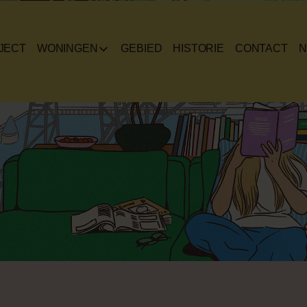
LEK
JECT
WONINGEN
GEBIED
HISTORIE
CONTACT
N