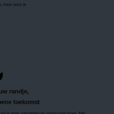
s, maar waar je
uw randje,
oene toekomst
aai is stoer, industrieel en verrassend groen. Met